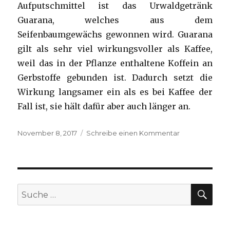
Aufputschmittel ist das Urwaldgetränk
Guarana, welches aus dem
Seifenbaumgewächs gewonnen wird. Guarana
gilt als sehr viel wirkungsvoller als Kaffee,
weil das in der Pflanze enthaltene Koffein an
Gerbstoffe gebunden ist. Dadurch setzt die
Wirkung langsamer ein als es bei Kaffee der
Fall ist, sie hält dafür aber auch länger an.
Veröffentlicht
November 8, 2017
Schreibe einen Kommentar
zu
am
Natürliche
Aufputschmitte
–
was
hilft
SU
Suche
bei
nach:
langen
Läufen?